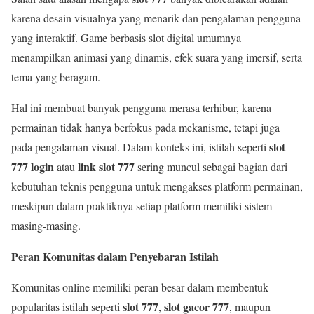
karena desain visualnya yang menarik dan pengalaman pengguna
yang interaktif. Game berbasis slot digital umumnya
menampilkan animasi yang dinamis, efek suara yang imersif, serta
tema yang beragam.
Hal ini membuat banyak pengguna merasa terhibur, karena
permainan tidak hanya berfokus pada mekanisme, tetapi juga
slot
pada pengalaman visual. Dalam konteks ini, istilah seperti
777 login
link slot 777
atau
sering muncul sebagai bagian dari
kebutuhan teknis pengguna untuk mengakses platform permainan,
meskipun dalam praktiknya setiap platform memiliki sistem
masing-masing.
Peran Komunitas dalam Penyebaran Istilah
Komunitas online memiliki peran besar dalam membentuk
slot 777
slot gacor 777
popularitas istilah seperti
,
, maupun