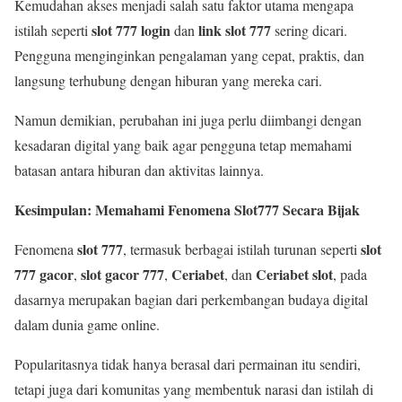
Kemudahan akses menjadi salah satu faktor utama mengapa
slot 777 login
link slot 777
istilah seperti
dan
sering dicari.
Pengguna menginginkan pengalaman yang cepat, praktis, dan
langsung terhubung dengan hiburan yang mereka cari.
Namun demikian, perubahan ini juga perlu diimbangi dengan
kesadaran digital yang baik agar pengguna tetap memahami
batasan antara hiburan dan aktivitas lainnya.
Kesimpulan: Memahami Fenomena Slot777 Secara Bijak
slot 777
slot
Fenomena
, termasuk berbagai istilah turunan seperti
777 gacor
slot gacor 777
Ceriabet
Ceriabet slot
,
,
, dan
, pada
dasarnya merupakan bagian dari perkembangan budaya digital
dalam dunia game online.
Popularitasnya tidak hanya berasal dari permainan itu sendiri,
tetapi juga dari komunitas yang membentuk narasi dan istilah di