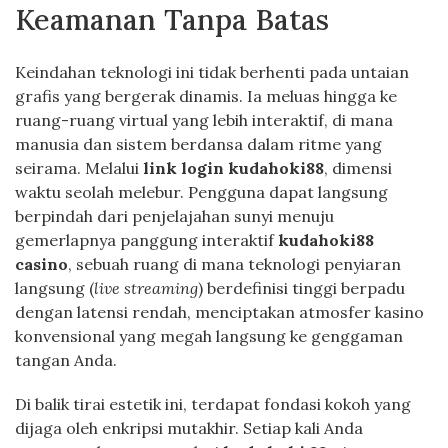
Keamanan Tanpa Batas
Keindahan teknologi ini tidak berhenti pada untaian
grafis yang bergerak dinamis. Ia meluas hingga ke
ruang-ruang virtual yang lebih interaktif, di mana
manusia dan sistem berdansa dalam ritme yang
seirama. Melalui
link login kudahoki88
, dimensi
waktu seolah melebur. Pengguna dapat langsung
berpindah dari penjelajahan sunyi menuju
gemerlapnya panggung interaktif
kudahoki88
casino
, sebuah ruang di mana teknologi penyiaran
langsung (
live streaming
) berdefinisi tinggi berpadu
dengan latensi rendah, menciptakan atmosfer kasino
konvensional yang megah langsung ke genggaman
tangan Anda.
Di balik tirai estetik ini, terdapat fondasi kokoh yang
dijaga oleh enkripsi mutakhir. Setiap kali Anda