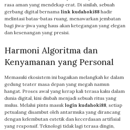
rasa aman yang mendekap erat. Di sinilah, sebuah
gerbang digital bernama
link kudahoki88
hadir
melintasi batas-batas ruang, menawarkan jembatan
bagi jiwa-jiwa yang haus akan ketegangan yang elegan
dan kesenangan yang presisi.
Harmoni Algoritma dan
Kenyamanan yang Personal
Memasuki ekosistem ini bagaikan melangkah ke dalam
gedung teater masa depan yang megah namun
hangat. Proses awal yang kerap kali terasa kaku dalam
dunia digital, kini diubah menjadi sebuah ritus yang
mulus. Melalui pintu masuk
login kudahoki88
, setiap
petualang disambut oleh antarmuka yang dirancang
dengan kelembutan estetik dan kecerdasan artifisial
yang responsif. Teknologi tidak lagi terasa dingin,