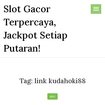
Skip
Slot Gacor
to
the
Terpercaya,
content
Jackpot Setiap
Putaran!
Tag:
link kudahoki88
slot