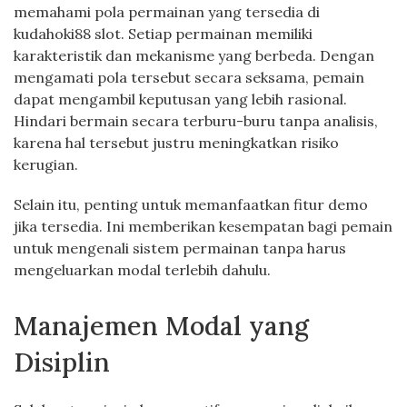
memahami pola permainan yang tersedia di
kudahoki88 slot. Setiap permainan memiliki
karakteristik dan mekanisme yang berbeda. Dengan
mengamati pola tersebut secara seksama, pemain
dapat mengambil keputusan yang lebih rasional.
Hindari bermain secara terburu-buru tanpa analisis,
karena hal tersebut justru meningkatkan risiko
kerugian.
Selain itu, penting untuk memanfaatkan fitur demo
jika tersedia. Ini memberikan kesempatan bagi pemain
untuk mengenali sistem permainan tanpa harus
mengeluarkan modal terlebih dahulu.
Manajemen Modal yang
Disiplin