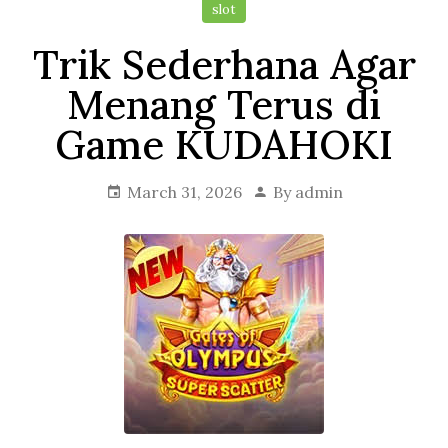
slot
Trik Sederhana Agar
Menang Terus di
Game KUDAHOKI
March 31, 2026
By
admin