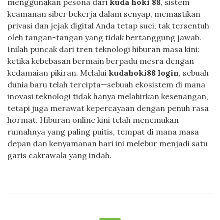
menggunakan pesona dari
kuda hoki 88
, sistem
keamanan siber bekerja dalam senyap, memastikan
privasi dan jejak digital Anda tetap suci, tak tersentuh
oleh tangan-tangan yang tidak bertanggung jawab.
Inilah puncak dari tren teknologi hiburan masa kini:
ketika kebebasan bermain berpadu mesra dengan
kedamaian pikiran. Melalui
kudahoki88 login
, sebuah
dunia baru telah tercipta—sebuah ekosistem di mana
inovasi teknologi tidak hanya melahirkan kesenangan,
tetapi juga merawat kepercayaan dengan penuh rasa
hormat. Hiburan online kini telah menemukan
rumahnya yang paling puitis, tempat di mana masa
depan dan kenyamanan hari ini melebur menjadi satu
garis cakrawala yang indah.