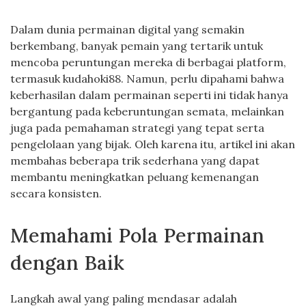
Dalam dunia permainan digital yang semakin
berkembang, banyak pemain yang tertarik untuk
mencoba peruntungan mereka di berbagai platform,
termasuk kudahoki88. Namun, perlu dipahami bahwa
keberhasilan dalam permainan seperti ini tidak hanya
bergantung pada keberuntungan semata, melainkan
juga pada pemahaman strategi yang tepat serta
pengelolaan yang bijak. Oleh karena itu, artikel ini akan
membahas beberapa trik sederhana yang dapat
membantu meningkatkan peluang kemenangan
secara konsisten.
Memahami Pola Permainan
dengan Baik
Langkah awal yang paling mendasar adalah