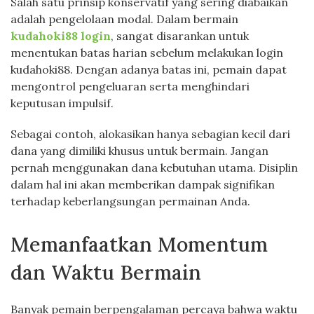
Salah satu prinsip konservatif yang sering diabaikan
adalah pengelolaan modal. Dalam bermain
kudahoki88 login
, sangat disarankan untuk
menentukan batas harian sebelum melakukan login
kudahoki88. Dengan adanya batas ini, pemain dapat
mengontrol pengeluaran serta menghindari
keputusan impulsif.
Sebagai contoh, alokasikan hanya sebagian kecil dari
dana yang dimiliki khusus untuk bermain. Jangan
pernah menggunakan dana kebutuhan utama. Disiplin
dalam hal ini akan memberikan dampak signifikan
terhadap keberlangsungan permainan Anda.
Memanfaatkan Momentum
dan Waktu Bermain
Banyak pemain berpengalaman percaya bahwa waktu