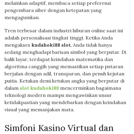
melainkan adaptif, membaca setiap preferensi
pengembara siber dengan ketepatan yang
mengagumkan.
Tren terbesar dalam industri hiburan online saat ini
adalah personalisasi tingkat tinggi. Ketika Anda
mengakses
kudahoki88 slot
, Anda tidak hanya
sedang menghadapi barisan simbol yang berputar. Di
balik layar, terdapat keindahan matematika dan
algoritma canggih yang memastikan setiap putaran
berjalan dengan adil, transparan, dan penuh kejutan
puitis. Ketukan demi ketukan angka yang berputar di
dalam
slot kudahoki88
mencerminkan bagaimana
teknologi modern mampu mengawinkan unsur
ketidakpastian yang mendebarkan dengan keindahan
visual yang memanjakan mata.
Simfoni Kasino Virtual dan