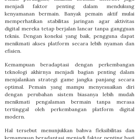
menjadi faktor penting dalam mendukung
kenyamanan bermain. Banyak pemain aktif mulai
memperhatikan stabilitas jaringan agar aktivitas
digital mereka tetap berjalan lancar tanpa gangguan
teknis. Dengan koneksi yang baik, pengguna dapat
menikmati akses platform secara lebih nyaman dan
efisien.
Kemampuan beradaptasi dengan perkembangan
teknologi akhirnya menjadi bagian penting dalam
menjalankan strategi game jangka panjang secara
optimal. Pemain yang mampu menyesuaikan diri
dengan perubahan sistem biasanya lebih mudah
menikmati pengalaman bermain tanpa merasa
tertinggal oleh perkembangan platform digital
modern.
Hal tersebut menunjukkan bahwa fleksibilitas dan
kemampuan beradaptasi menjadi faktor penting bagi