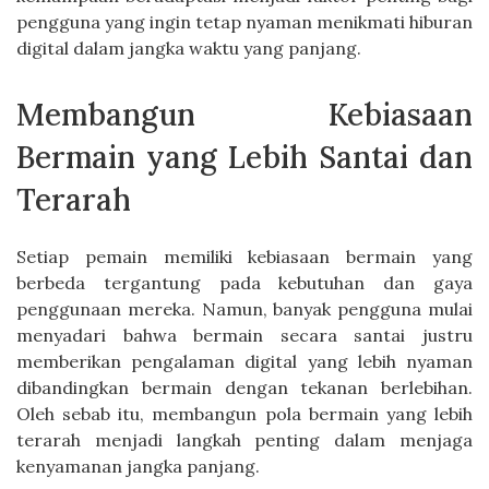
pengguna yang ingin tetap nyaman menikmati hiburan
digital dalam jangka waktu yang panjang.
Membangun Kebiasaan
Bermain yang Lebih Santai dan
Terarah
Setiap pemain memiliki kebiasaan bermain yang
berbeda tergantung pada kebutuhan dan gaya
penggunaan mereka. Namun, banyak pengguna mulai
menyadari bahwa bermain secara santai justru
memberikan pengalaman digital yang lebih nyaman
dibandingkan bermain dengan tekanan berlebihan.
Oleh sebab itu, membangun pola bermain yang lebih
terarah menjadi langkah penting dalam menjaga
kenyamanan jangka panjang.