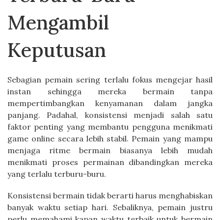
Mengambil
Keputusan
Sebagian pemain sering terlalu fokus mengejar hasil
instan sehingga mereka bermain tanpa
mempertimbangkan kenyamanan dalam jangka
panjang. Padahal, konsistensi menjadi salah satu
faktor penting yang membantu pengguna menikmati
game online secara lebih stabil. Pemain yang mampu
menjaga ritme bermain biasanya lebih mudah
menikmati proses permainan dibandingkan mereka
yang terlalu terburu-buru.
Konsistensi bermain tidak berarti harus menghabiskan
banyak waktu setiap hari. Sebaliknya, pemain justru
perlu memahami kapan waktu terbaik untuk bermain