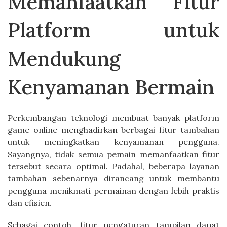
Memanfaatkan Fitur
Platform untuk
Mendukung
Kenyamanan Bermain
Perkembangan teknologi membuat banyak platform
game online menghadirkan berbagai fitur tambahan
untuk meningkatkan kenyamanan pengguna.
Sayangnya, tidak semua pemain memanfaatkan fitur
tersebut secara optimal. Padahal, beberapa layanan
tambahan sebenarnya dirancang untuk membantu
pengguna menikmati permainan dengan lebih praktis
dan efisien.
Sebagai contoh, fitur pengaturan tampilan dapat