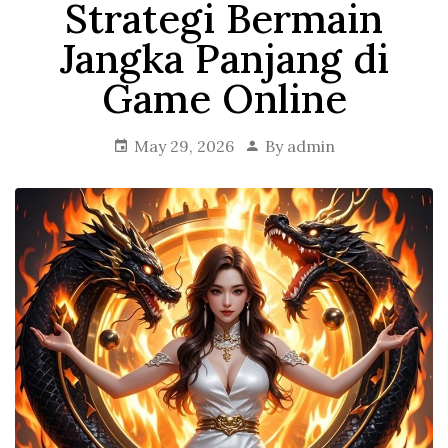
Strategi Bermain
Jangka Panjang di
Game Online
May 29, 2026
By
admin