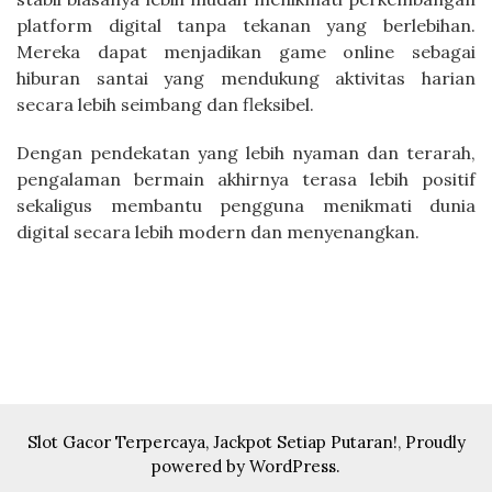
platform digital tanpa tekanan yang berlebihan.
Mereka dapat menjadikan game online sebagai
hiburan santai yang mendukung aktivitas harian
secara lebih seimbang dan fleksibel.
Dengan pendekatan yang lebih nyaman dan terarah,
pengalaman bermain akhirnya terasa lebih positif
sekaligus membantu pengguna menikmati dunia
digital secara lebih modern dan menyenangkan.
Slot Gacor Terpercaya, Jackpot Setiap Putaran!
,
Proudly
powered by WordPress.