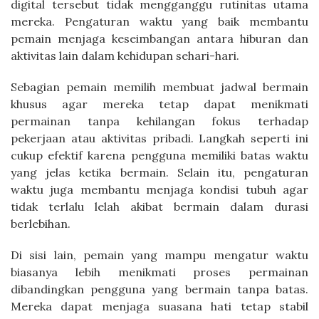
digital tersebut tidak mengganggu rutinitas utama
mereka. Pengaturan waktu yang baik membantu
pemain menjaga keseimbangan antara hiburan dan
aktivitas lain dalam kehidupan sehari-hari.
Sebagian pemain memilih membuat jadwal bermain
khusus agar mereka tetap dapat menikmati
permainan tanpa kehilangan fokus terhadap
pekerjaan atau aktivitas pribadi. Langkah seperti ini
cukup efektif karena pengguna memiliki batas waktu
yang jelas ketika bermain. Selain itu, pengaturan
waktu juga membantu menjaga kondisi tubuh agar
tidak terlalu lelah akibat bermain dalam durasi
berlebihan.
Di sisi lain, pemain yang mampu mengatur waktu
biasanya lebih menikmati proses permainan
dibandingkan pengguna yang bermain tanpa batas.
Mereka dapat menjaga suasana hati tetap stabil